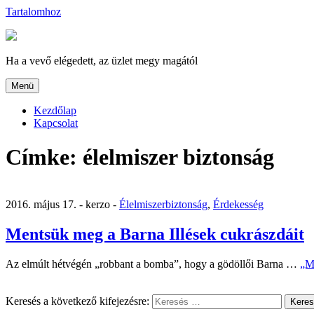
Tartalomhoz
Ha a vevő elégedett, az üzlet megy magától
Menü
Kezdőlap
Kapcsolat
Címke:
élelmiszer biztonság
2016. május 17. -
kerzo -
Élelmiszerbiztonság
,
Érdekesség
Mentsük meg a Barna Illések cukrászdáit
Az elmúlt hétvégén „robbant a bomba”, hogy a gödöllői Barna …
„Me
Keresés a következő kifejezésre:
Kere