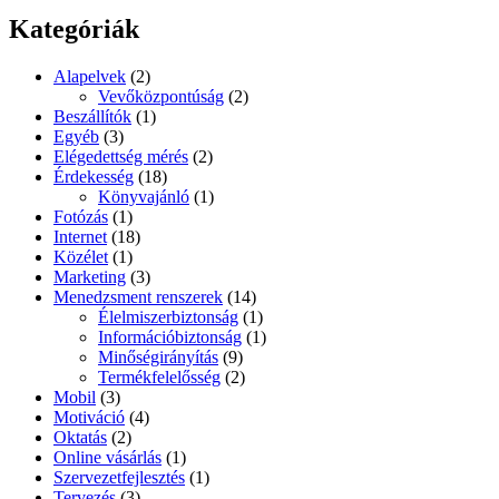
Kategóriák
Alapelvek
(2)
Vevőközpontúság
(2)
Beszállítók
(1)
Egyéb
(3)
Elégedettség mérés
(2)
Érdekesség
(18)
Könyvajánló
(1)
Fotózás
(1)
Internet
(18)
Közélet
(1)
Marketing
(3)
Menedzsment renszerek
(14)
Élelmiszerbiztonság
(1)
Információbiztonság
(1)
Minőségirányítás
(9)
Termékfelelősség
(2)
Mobil
(3)
Motiváció
(4)
Oktatás
(2)
Online vásárlás
(1)
Szervezetfejlesztés
(1)
Tervezés
(3)