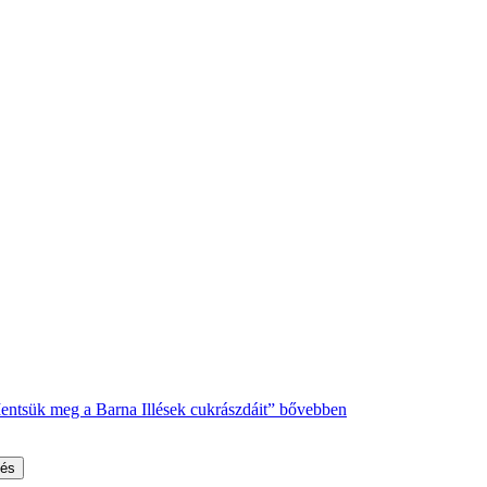
ntsük meg a Barna Illések cukrászdáit”
bővebben
sés