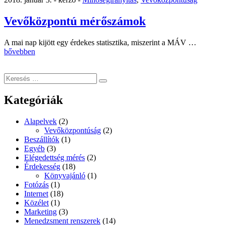
Suzukit
vásárolni
kompromisszumok
Vevőközpontú mérőszámok
nélkül”
„Vevőkö
A mai nap kijött egy érdekes statisztika, miszerint a MÁV …
mérőszá
bővebben
Keresés
Keresés
a
következő
Kategóriák
kifejezésre:
Alapelvek
(2)
Vevőközpontúság
(2)
Beszállítók
(1)
Egyéb
(3)
Elégedettség mérés
(2)
Érdekesség
(18)
Könyvajánló
(1)
Fotózás
(1)
Internet
(18)
Közélet
(1)
Marketing
(3)
Menedzsment renszerek
(14)