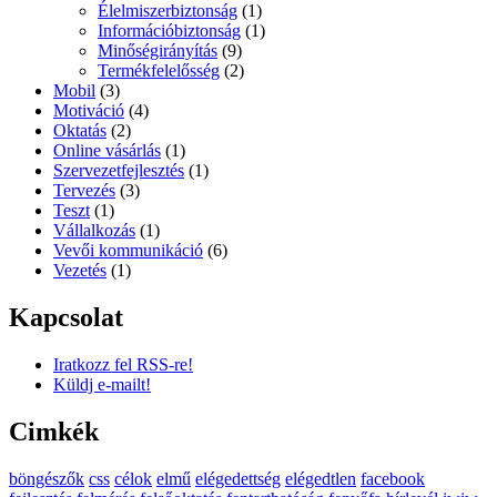
Élelmiszerbiztonság
(1)
Információbiztonság
(1)
Minőségirányítás
(9)
Termékfelelősség
(2)
Mobil
(3)
Motiváció
(4)
Oktatás
(2)
Online vásárlás
(1)
Szervezetfejlesztés
(1)
Tervezés
(3)
Teszt
(1)
Vállalkozás
(1)
Vevői kommunikáció
(6)
Vezetés
(1)
Kapcsolat
Iratkozz fel RSS-re!
Küldj e-mailt!
Cimkék
böngészők
css
célok
elmű
elégedettség
elégedtlen
facebook