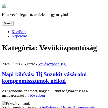
Tartalomhoz
Ha a vevő elégedett, az üzlet megy magától
Menü
Kezdőlap
Kapcsolat
Kategória:
Vevőközpontúság
2024. július 2. -
kerzo -
Vevőközpontúság
Napi kihívás: Új Suzukit vásárolni
kompromisszumok nélkül
Azt gondolná az ember, hogy a Suzuki beágyazottsága a
„Napi
magyarországi …
bővebben
kihívás:
Új
2018. január 3. -
kerzo -
Minőségirányítás
,
Vevőközpontúság