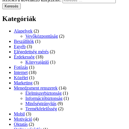
Keresés
Kategóriák
Alapelvek
(2)
Vevőközpontúság
(2)
Beszállítók
(1)
Egyéb
(3)
Elégedettség mérés
(2)
Érdekesség
(18)
Könyvajánló
(1)
Fotózás
(1)
Internet
(18)
Közélet
(1)
Marketing
(3)
Menedzsment renszerek
(14)
Élelmiszerbiztonság
(1)
Információbiztonság
(1)
Minőségirányítás
(9)
Termékfelelősség
(2)
Mobil
(3)
Motiváció
(4)
Oktatás
(2)