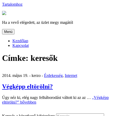
Tartalomhoz
Ha a vevő elégedett, az üzlet megy magától
Menü
Kezdőlap
Kapcsolat
Címke:
keresők
2014. május 19. -
kerzo -
Érdekesség
,
Internet
Végképp eltörölni?
Úgy néz ki, elég nagy felháborodást váltott ki az az …
„Végképp
eltörölni?”
bővebben
Keresés a következő kifejezésre: