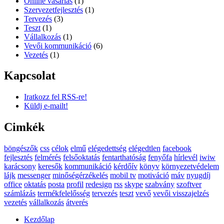
Online vásárlás
(1)
Szervezetfejlesztés
(1)
Tervezés
(3)
Teszt
(1)
Vállalkozás
(1)
Vevői kommunikáció
(6)
Vezetés
(1)
Kapcsolat
Iratkozz fel RSS-re!
Küldj e-mailt!
Cimkék
böngészők
css
célok
elmű
elégedettség
elégedtlen
facebook
fejlesztés
felmérés
felsőoktatás
fentarthatóság
fenyőfa
hírlevél
iwiw
karácsony
keresők
kommunikáció
kérdőív
könyv
környezetvédelem
lájk
messenger
minőségérzékelés
mobil tv
motiváció
máv
nyugdíj
office
oktatás
posta
profil
redesign
rss
skype
szabvány
szoftver
számlázás
termékfelelősség
tervezés
teszt
vevő
vevői visszajelzés
vezetés
vállalkozás
átverés
Kezdőlap