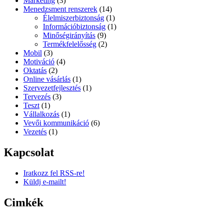
Marketing
(3)
Menedzsment renszerek
(14)
Élelmiszerbiztonság
(1)
Információbiztonság
(1)
Minőségirányítás
(9)
Termékfelelősség
(2)
Mobil
(3)
Motiváció
(4)
Oktatás
(2)
Online vásárlás
(1)
Szervezetfejlesztés
(1)
Tervezés
(3)
Teszt
(1)
Vállalkozás
(1)
Vevői kommunikáció
(6)
Vezetés
(1)
Kapcsolat
Iratkozz fel RSS-re!
Küldj e-mailt!
Cimkék