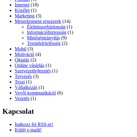
Internet
(18)
Közélet
(1)
Marketing
(3)
Menedzsment renszerek
(14)
Élelmiszerbiztonság
(1)
Információbiztonság
(1)
Minőségirányítás
(9)
Termékfelelősség
(2)
Mobil
(3)
Motiváció
(4)
Oktatás
(2)
Online vásárlás
(1)
Szervezetfejlesztés
(1)
Tervezés
(3)
Teszt
(1)
Vállalkozás
(1)
Vevői kommunikáció
(6)
Vezetés
(1)
Kapcsolat
Iratkozz fel RSS-re!
Küldj e-mailt!