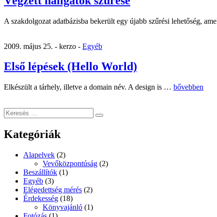
Végzett hallgatók szűrése
A szakdolgozat adatbázisba bekerült egy újabb szűrési lehetőség, a
2009. május 25. -
kerzo -
Egyéb
Első lépések (Hello World)
„Első
Elkészült a tárhely, illetve a domain név. A design is …
bővebben
lépések
(Hello
Keresés
World)”
Keresés
a
következő
Kategóriák
kifejezésre:
Alapelvek
(2)
Vevőközpontúság
(2)
Beszállítók
(1)
Egyéb
(3)
Elégedettség mérés
(2)
Érdekesség
(18)
Könyvajánló
(1)
Fotózás
(1)