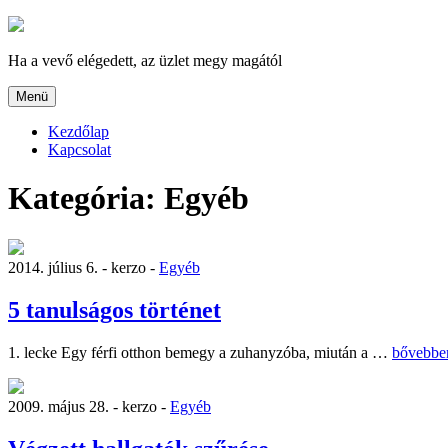
Tartalomhoz
Ha a vevő elégedett, az üzlet megy magától
Menü
Kezdőlap
Kapcsolat
Kategória:
Egyéb
2014. július 6. -
kerzo -
Egyéb
5 tanulságos történet
„5
1. lecke Egy férfi otthon bemegy a zuhanyzóba, miután a …
bővebbe
tanulság
történet”
2009. május 28. -
kerzo -
Egyéb