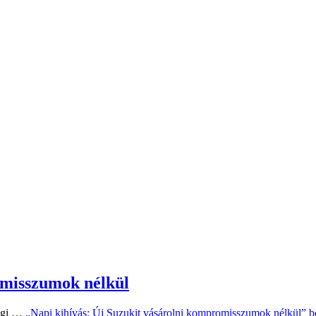
omisszumok nélkül
zági …
„Napi kihívás: Új Suzukit vásárolni kompromisszumok nélkül”
b