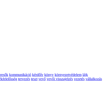
resők
kommunikáció
kérdőív
könyv
környezetvédelem
lájk
ékfelelősség
tervezés
teszt
vevő
vevői visszajelzés
vezetés
vállalkozás