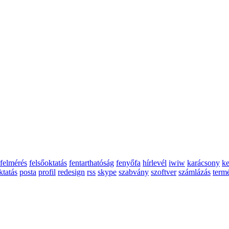
felmérés
felsőoktatás
fentarthatóság
fenyőfa
hírlevél
iwiw
karácsony
ke
ktatás
posta
profil
redesign
rss
skype
szabvány
szoftver
számlázás
term