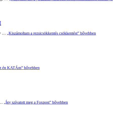
t
ogy …
„Kiszámoltam a rezsicsökkentés csökkentést”
bővebben
z én KATÁm”
bővebben
m …
„Így szívatott meg a Foxpost”
bővebben