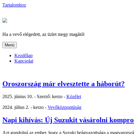
Tartalomhoz
Ha a vevő elégedett, az üzlet megy magától
Menü
Kezdőlap
Kapcsolat
Oroszország már elvesztette a háborút?
2025. június 10. -
Szerző: kerzo -
Közélet
2024. július 2. -
kerzo -
Vevőközpontúság
Napi kihívás: Új Suzukit vásárolni kompr
Azt gondolná az ember, hogy a Suzuki beágyazottsága a magyarors