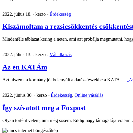
2022. július 18. -
kerzo -
Érdekesség
Kiszámoltam a rezsicsökkentés csökkentés
Mindenféle táblázat kering a neten, ami azt próbálja megmutatni, h
2022. július 13. -
kerzo -
Vállalkozás
Az én KATÁm
Azt hiszem, a kormány jól belenyúlt a darázsfészekbe a KATA …
„A
2022. június 30. -
kerzo -
Érdekesség
,
Online vásárlás
Így szívatott meg a Foxpost
Olyan történt velem, ami még sosem. Eddig nagy támogatója volta