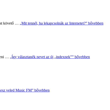
tást követő …
„Mit tennél, ha lekapcsolnák az Internetet?”
bővebben
teni …
„Így választanék nevet az új „indexnek””
bővebben
lesz veled Music FM”
bővebben