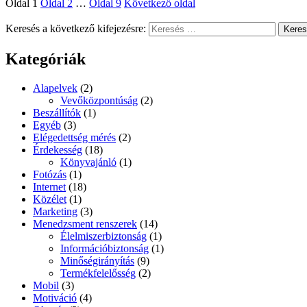
Oldal
1
Oldal
2
…
Oldal
9
Következő oldal
Keresés a következő kifejezésre:
Kere
Kategóriák
Alapelvek
(2)
Vevőközpontúság
(2)
Beszállítók
(1)
Egyéb
(3)
Elégedettség mérés
(2)
Érdekesség
(18)
Könyvajánló
(1)
Fotózás
(1)
Internet
(18)
Közélet
(1)
Marketing
(3)
Menedzsment renszerek
(14)
Élelmiszerbiztonság
(1)
Információbiztonság
(1)
Minőségirányítás
(9)
Termékfelelősség
(2)
Mobil
(3)
Motiváció
(4)