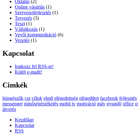
Oktatás
(2)
Online vásárlás
(1)
Szervezetfejlesztés
(1)
Tervezés
(3)
Teszt
(1)
Vállalkozás
(1)
Vevői kommunikáció
(6)
Vezetés
(1)
Kapcsolat
Iratkozz fel RSS-re!
Küldj e-mailt!
Cimkék
böngészők
css
célok
elmű
elégedettség
elégedtlen
facebook
fejlesztés
messenger
minőségérzékelés
mobil tv
motiváció
máv
nyugdíj
office
o
átverés
Kezdőlap
Kapcsolat
RSS