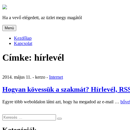
Tartalomhoz
Ha a vevő elégedett, az üzlet megy magától
Menü
Kezdőlap
Kapcsolat
Címke:
hírlevél
2014. május 11. -
kerzo -
Internet
Hogyan kövessük a szakmát? Hírlevél, RSS
„Hog
Egyre több weboldalon látni azt, hogy ha megadod az e-mail …
bőve
köve
a
Keresés
szak
Keresés
a
Hírle
következő
RSS,
Kategóriák