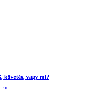
, követés, vagy mi?
yan
bben
ssük
mát?
vél,