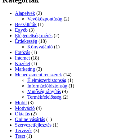
kifejezésre:
követ
vagy
Alapelvek
(2)
mi?”
Vevőközpontúság
(2)
Beszállítók
(1)
Egyéb
(3)
Elégedettség mérés
(2)
Érdekesség
(18)
Könyvajánló
(1)
Fotózás
(1)
Internet
(18)
Közélet
(1)
Marketing
(3)
Menedzsment renszerek
(14)
Élelmiszerbiztonság
(1)
Információbiztonság
(1)
Minőségirányítás
(9)
Termékfelelősség
(2)
Mobil
(3)
Motiváció
(4)
Oktatás
(2)
Online vásárlás
(1)
Szervezetfejlesztés
(1)
Tervezés
(3)
Teszt
(1)