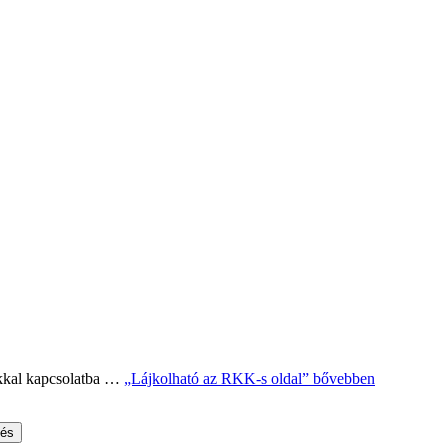
akkal kapcsolatba …
„Lájkolható az RKK-s oldal”
bővebben
sés