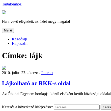
Tartalomhoz
Ha a vevő elégedett, az üzlet megy magától
Menü
Kezdőlap
Kapcsolat
Címke:
lájk
2010. július 23. -
kerzo -
Internet
Lájkolható az RKK-s oldal
Az Óbudai Egyetem honlapjai közül elsőként került közösségi oldal
Keresés a következő kifejezésre:
Kere