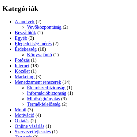
Kategóriák
Alapelvek
(2)
Vevőközpontúság
(2)
Beszállítók
(1)
Egyéb
(3)
Elégedettség mérés
(2)
Érdekesség
(18)
Könyvajánló
(1)
Fotózás
(1)
Internet
(18)
Közélet
(1)
Marketing
(3)
Menedzsment renszerek
(14)
Élelmiszerbiztonság
(1)
Információbiztonság
(1)
Minőségirányítás
(9)
Termékfelelősség
(2)
Mobil
(3)
Motiváció
(4)
Oktatás
(2)
Online vásárlás
(1)
Szervezetfejlesztés
(1)