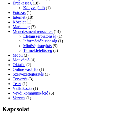
Érdekesség
(18)
Könyvajánló
(1)
Fotózás
(1)
Internet
(18)
Közélet
(1)
Marketing
(3)
Menedzsment renszerek
(14)
Élelmiszerbiztonság
(1)
Információbiztonság
(1)
Minőségirányítás
(9)
Termékfelelősség
(2)
Mobil
(3)
Motiváció
(4)
Oktatás
(2)
Online vásárlás
(1)
Szervezetfejlesztés
(1)
Tervezés
(3)
Teszt
(1)
Vállalkozás
(1)
Vevői kommunikáció
(6)
Vezetés
(1)
Kapcsolat