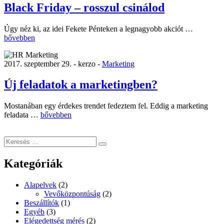
„indexnek””
Black Friday – rosszul csinálod
„Black
Úgy néz ki, az idei Fekete Pénteken a legnagyobb akciót …
Friday
bővebben
–
rosszul
2017. szeptember 29. -
kerzo -
Marketing
csinálod”
Új feladatok a marketingben?
Mostanában egy érdekes trendet fedeztem fel. Eddig a marketing
„Új
feladata …
bővebben
feladatok
a
Keresés
marketingben?”
Keresés
a
következő
Kategóriák
kifejezésre:
Alapelvek
(2)
Vevőközpontúság
(2)
Beszállítók
(1)
Egyéb
(3)
Elégedettség mérés
(2)