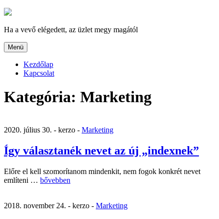
Tartalomhoz
Ha a vevő elégedett, az üzlet megy magától
Menü
Kezdőlap
Kapcsolat
Kategória:
Marketing
2020. július 30. -
kerzo -
Marketing
Így választanék nevet az új „indexnek”
Előre el kell szomorítanom mindenkit, nem fogok konkrét nevet
„Így
említeni …
bővebben
választanék
nevet
2018. november 24. -
kerzo -
Marketing
az
új