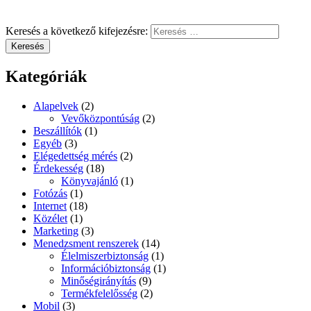
Keresés a következő kifejezésre:
Keresés
Kategóriák
Alapelvek
(2)
Vevőközpontúság
(2)
Beszállítók
(1)
Egyéb
(3)
Elégedettség mérés
(2)
Érdekesség
(18)
Könyvajánló
(1)
Fotózás
(1)
Internet
(18)
Közélet
(1)
Marketing
(3)
Menedzsment renszerek
(14)
Élelmiszerbiztonság
(1)
Információbiztonság
(1)
Minőségirányítás
(9)
Termékfelelősség
(2)
Mobil
(3)