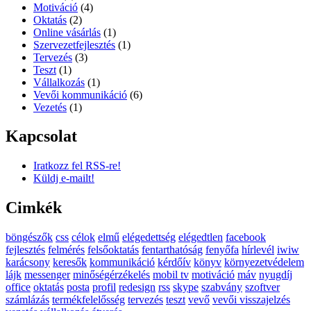
Motiváció
(4)
Oktatás
(2)
Online vásárlás
(1)
Szervezetfejlesztés
(1)
Tervezés
(3)
Teszt
(1)
Vállalkozás
(1)
Vevői kommunikáció
(6)
Vezetés
(1)
Kapcsolat
Iratkozz fel RSS-re!
Küldj e-mailt!
Cimkék
böngészők
css
célok
elmű
elégedettség
elégedtlen
facebook
fejlesztés
felmérés
felsőoktatás
fentarthatóság
fenyőfa
hírlevél
iwiw
karácsony
keresők
kommunikáció
kérdőív
könyv
környezetvédelem
lájk
messenger
minőségérzékelés
mobil tv
motiváció
máv
nyugdíj
office
oktatás
posta
profil
redesign
rss
skype
szabvány
szoftver
számlázás
termékfelelősség
tervezés
teszt
vevő
vevői visszajelzés