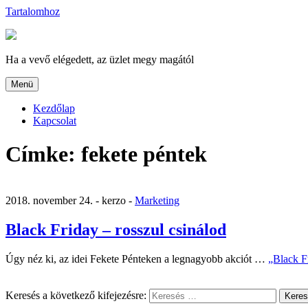
Tartalomhoz
Ha a vevő elégedett, az üzlet megy magától
Menü
Kezdőlap
Kapcsolat
Címke:
fekete péntek
2018. november 24. -
kerzo -
Marketing
Black Friday – rosszul csinálod
Úgy néz ki, az idei Fekete Pénteken a legnagyobb akciót …
„Black Fr
Keresés a következő kifejezésre:
Kere