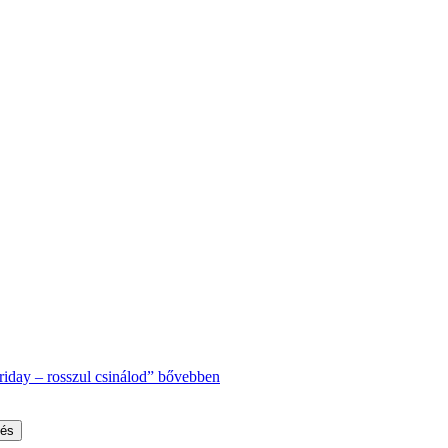
iday – rosszul csinálod”
bővebben
sés