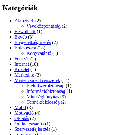
Kategóriák
Alapelvek
(2)
Vevőközpontúság
(2)
Beszállítók
(1)
Egyéb
(3)
Elégedettség mérés
(2)
Érdekesség
(18)
Könyvajánló
(1)
Fotózás
(1)
Internet
(18)
Közélet
(1)
Marketing
(3)
Menedzsment renszerek
(14)
Élelmiszerbiztonság
(1)
Információbiztonság
(1)
Minőségirányítás
(9)
Termékfelelősség
(2)
Mobil
(3)
Motiváció
(4)
Oktatás
(2)
Online vásárlás
(1)
Szervezetfejlesztés
(1)
Tervezés
(3)