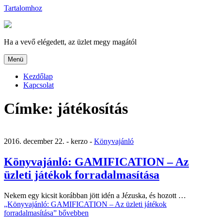
Tartalomhoz
Ha a vevő elégedett, az üzlet megy magától
Menü
Kezdőlap
Kapcsolat
Címke:
játékosítás
2016. december 22. -
kerzo -
Könyvajánló
Könyvajánló: GAMIFICATION – Az
üzleti játékok forradalmasítása
Nekem egy kicsit korábban jött idén a Jézuska, és hozott …
„Könyvajánló: GAMIFICATION – Az üzleti játékok
forradalmasítása”
bővebben