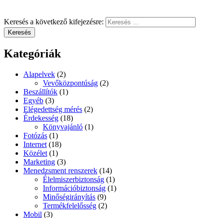
Keresés a következő kifejezésre:
Keresés
Kategóriák
Alapelvek
(2)
Vevőközpontúság
(2)
Beszállítók
(1)
Egyéb
(3)
Elégedettség mérés
(2)
Érdekesség
(18)
Könyvajánló
(1)
Fotózás
(1)
Internet
(18)
Közélet
(1)
Marketing
(3)
Menedzsment renszerek
(14)
Élelmiszerbiztonság
(1)
Információbiztonság
(1)
Minőségirányítás
(9)
Termékfelelősség
(2)
Mobil
(3)