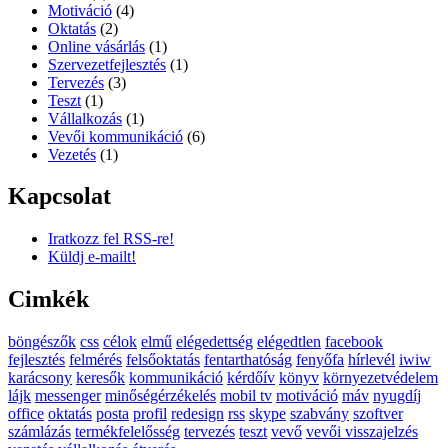
Motiváció
(4)
Oktatás
(2)
Online vásárlás
(1)
Szervezetfejlesztés
(1)
Tervezés
(3)
Teszt
(1)
Vállalkozás
(1)
Vevői kommunikáció
(6)
Vezetés
(1)
Kapcsolat
Iratkozz fel RSS-re!
Küldj e-mailt!
Cimkék
böngészők
css
célok
elmű
elégedettség
elégedtlen
facebook
fejlesztés
felmérés
felsőoktatás
fentarthatóság
fenyőfa
hírlevél
iwiw
karácsony
keresők
kommunikáció
kérdőív
könyv
környezetvédelem
lájk
messenger
minőségérzékelés
mobil tv
motiváció
máv
nyugdíj
office
oktatás
posta
profil
redesign
rss
skype
szabvány
szoftver
számlázás
termékfelelősség
tervezés
teszt
vevő
vevői visszajelzés