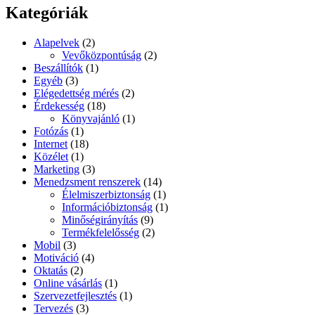
következő
Kategóriák
kifejezésre:
Alapelvek
(2)
Vevőközpontúság
(2)
Beszállítók
(1)
Egyéb
(3)
Elégedettség mérés
(2)
Érdekesség
(18)
Könyvajánló
(1)
Fotózás
(1)
Internet
(18)
Közélet
(1)
Marketing
(3)
Menedzsment renszerek
(14)
Élelmiszerbiztonság
(1)
Információbiztonság
(1)
Minőségirányítás
(9)
Termékfelelősség
(2)
Mobil
(3)
Motiváció
(4)
Oktatás
(2)
Online vásárlás
(1)
Szervezetfejlesztés
(1)
Tervezés
(3)