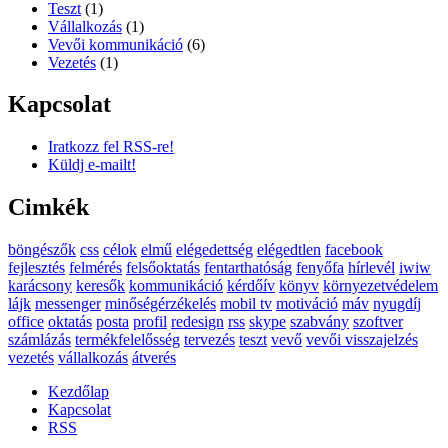
Teszt
(1)
Vállalkozás
(1)
Vevői kommunikáció
(6)
Vezetés
(1)
Kapcsolat
Iratkozz fel RSS-re!
Küldj e-mailt!
Cimkék
böngészők
css
célok
elmű
elégedettség
elégedtlen
facebook
fejlesztés
felmérés
felsőoktatás
fentarthatóság
fenyőfa
hírlevél
iwiw
karácsony
keresők
kommunikáció
kérdőív
könyv
környezetvédelem
lájk
messenger
minőségérzékelés
mobil tv
motiváció
máv
nyugdíj
office
oktatás
posta
profil
redesign
rss
skype
szabvány
szoftver
számlázás
termékfelelősség
tervezés
teszt
vevő
vevői visszajelzés
vezetés
vállalkozás
átverés
Kezdőlap
Kapcsolat
RSS