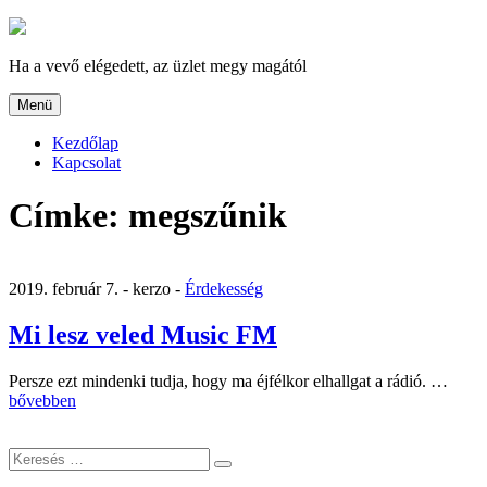
Tartalomhoz
Ha a vevő elégedett, az üzlet megy magától
Menü
Kezdőlap
Kapcsolat
Címke:
megszűnik
2019. február 7. -
kerzo -
Érdekesség
Mi lesz veled Music FM
„Mi
Persze ezt mindenki tudja, hogy ma éjfélkor elhallgat a rádió. …
lesz
bővebben
veled
Musi
Keresés
FM”
Keresés
a