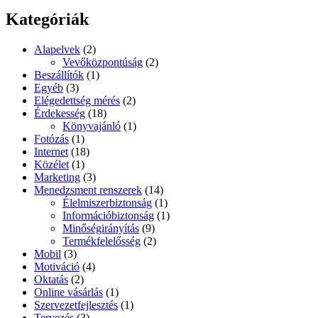
következő
Kategóriák
kifejezésre:
Alapelvek
(2)
Vevőközpontúság
(2)
Beszállítók
(1)
Egyéb
(3)
Elégedettség mérés
(2)
Érdekesség
(18)
Könyvajánló
(1)
Fotózás
(1)
Internet
(18)
Közélet
(1)
Marketing
(3)
Menedzsment renszerek
(14)
Élelmiszerbiztonság
(1)
Információbiztonság
(1)
Minőségirányítás
(9)
Termékfelelősség
(2)
Mobil
(3)
Motiváció
(4)
Oktatás
(2)
Online vásárlás
(1)
Szervezetfejlesztés
(1)
Tervezés
(3)