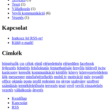
Teszt
(1)
Vállalkozás
(1)
Vevői kommunikáció
(6)
Vezetés
(1)
Kapcsolat
Iratkozz fel RSS-re!
Küldj e-mailt!
Cimkék
böngészők
css
célok
elmű
elégedettség
elégedtlen
facebook
fejlesztés
felmérés
felsőoktatás
fentarthatóság
fenyőfa
hírlevél
iwiw
karácsony
keresők
kommunikáció
kérdőív
könyv
környezetvédelem
lájk
messenger
minőségérzékelés
mobil tv
motiváció
máv
nyugdíj
office
oktatás
posta
profil
redesign
rss
skype
szabvány
szoftver
számlázás
termékfelelősség
tervezés
teszt
vevő
vevői visszajelzés
vezetés
vállalkozás
átverés
Kezdőlap
Kapcsolat
RSS