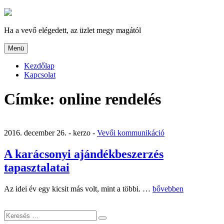
Tartalomhoz
Ha a vevő elégedett, az üzlet megy magától
Menü
Kezdőlap
Kapcsolat
Címke:
online rendelés
2016. december 26. -
kerzo -
Vevői kommunikáció
A karácsonyi ajándékbeszerzés
tapasztalatai
„A
Az idei év egy kicsit más volt, mint a többi. …
bővebben
karácsonyi
ajándékbeszerzés
Keresés
tapasztalatai”
Keresés
a