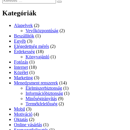
Suzukit
Keresés
a
vásárolni
következő
kompromisszumok
Kategóriák
kifejezésre:
nélkül”
Alapelvek
(2)
Vevőközpontúság
(2)
Beszállítók
(1)
Egyéb
(3)
Elégedettség mérés
(2)
Érdekesség
(18)
Könyvajánló
(1)
Fotózás
(1)
Internet
(18)
Közélet
(1)
Marketing
(3)
Menedzsment renszerek
(14)
Élelmiszerbiztonság
(1)
Információbiztonság
(1)
Minőségirányítás
(9)
Termékfelelősség
(2)
Mobil
(3)
Motiváció
(4)
Oktatás
(2)
Online vásárlás
(1)
Szervezetfejlesztés
(1)