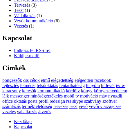
Tervezés
(3)
Teszt
(1)
Vállalkozás
(1)
Vevői kommunikáció
(6)
Vezetés
(1)
Kapcsolat
Iratkozz fel RSS-re!
Küldj e-mailt!
Cimkék
böngészők
css
célok
elmű
elégedettség
elégedtlen
facebook
fejlesztés
felmérés
felsőoktatás
fentarthatóság
fenyőfa
hírlevél
iwiw
karácsony
keresők
kommunikáció
kérdőív
könyv
környezetvédelem
lájk
messenger
minőségérzékelés
mobil tv
motiváció
máv
nyugdíj
office
oktatás
posta
profil
redesign
rss
skype
szabvány
szoftver
számlázás
termékfelelősség
tervezés
teszt
vevő
vevői visszajelzés
vezetés
vállalkozás
átverés
Kezdőlap
Kapcsolat