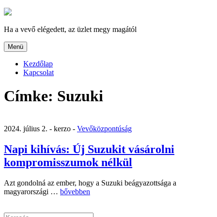
Tartalomhoz
Ha a vevő elégedett, az üzlet megy magától
Menü
Kezdőlap
Kapcsolat
Címke:
Suzuki
2024. július 2. -
kerzo -
Vevőközpontúság
Napi kihívás: Új Suzukit vásárolni
kompromisszumok nélkül
Azt gondolná az ember, hogy a Suzuki beágyazottsága a
„Napi
magyarországi …
bővebben
kihívás:
Új
Keresés