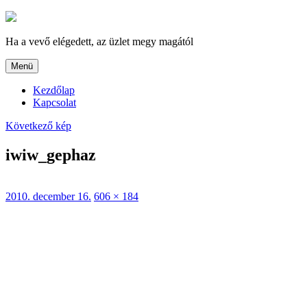
Tartalomhoz
Ha a vevő elégedett, az üzlet megy magától
Menü
Kezdőlap
Kapcsolat
Következő kép
iwiw_gephaz
Közzétéve
Teljes
2010. december 16.
606 × 184
méret