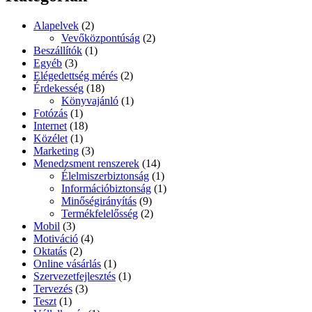
kifejezésre:
Alapelvek
(2)
Vevőközpontúság
(2)
Beszállítók
(1)
Egyéb
(3)
Elégedettség mérés
(2)
Érdekesség
(18)
Könyvajánló
(1)
Fotózás
(1)
Internet
(18)
Közélet
(1)
Marketing
(3)
Menedzsment renszerek
(14)
Élelmiszerbiztonság
(1)
Információbiztonság
(1)
Minőségirányítás
(9)
Termékfelelősség
(2)
Mobil
(3)
Motiváció
(4)
Oktatás
(2)
Online vásárlás
(1)
Szervezetfejlesztés
(1)
Tervezés
(3)
Teszt
(1)