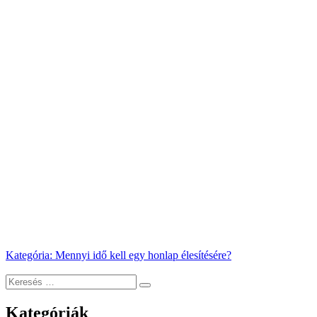
Bejegyzés
Kategória
:
Mennyi idő kell egy honlap élesítésére?
navigáció
Keresés
Keresés
a
következő
Kategóriák