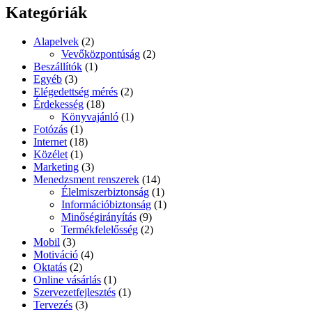
Kategóriák
Alapelvek
(2)
Vevőközpontúság
(2)
Beszállítók
(1)
Egyéb
(3)
Elégedettség mérés
(2)
Érdekesség
(18)
Könyvajánló
(1)
Fotózás
(1)
Internet
(18)
Közélet
(1)
Marketing
(3)
Menedzsment renszerek
(14)
Élelmiszerbiztonság
(1)
Információbiztonság
(1)
Minőségirányítás
(9)
Termékfelelősség
(2)
Mobil
(3)
Motiváció
(4)
Oktatás
(2)
Online vásárlás
(1)
Szervezetfejlesztés
(1)
Tervezés
(3)