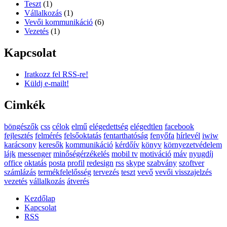
Teszt
(1)
Vállalkozás
(1)
Vevői kommunikáció
(6)
Vezetés
(1)
Kapcsolat
Iratkozz fel RSS-re!
Küldj e-mailt!
Cimkék
böngészők
css
célok
elmű
elégedettség
elégedtlen
facebook
fejlesztés
felmérés
felsőoktatás
fentarthatóság
fenyőfa
hírlevél
iwiw
karácsony
keresők
kommunikáció
kérdőív
könyv
környezetvédelem
lájk
messenger
minőségérzékelés
mobil tv
motiváció
máv
nyugdíj
office
oktatás
posta
profil
redesign
rss
skype
szabvány
szoftver
számlázás
termékfelelősség
tervezés
teszt
vevő
vevői visszajelzés
vezetés
vállalkozás
átverés
Kezdőlap
Kapcsolat
RSS