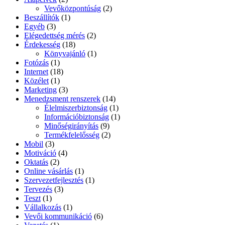
Vevőközpontúság
(2)
Beszállítók
(1)
Egyéb
(3)
Elégedettség mérés
(2)
Érdekesség
(18)
Könyvajánló
(1)
Fotózás
(1)
Internet
(18)
Közélet
(1)
Marketing
(3)
Menedzsment renszerek
(14)
Élelmiszerbiztonság
(1)
Információbiztonság
(1)
Minőségirányítás
(9)
Termékfelelősség
(2)
Mobil
(3)
Motiváció
(4)
Oktatás
(2)
Online vásárlás
(1)
Szervezetfejlesztés
(1)
Tervezés
(3)
Teszt
(1)
Vállalkozás
(1)
Vevői kommunikáció
(6)