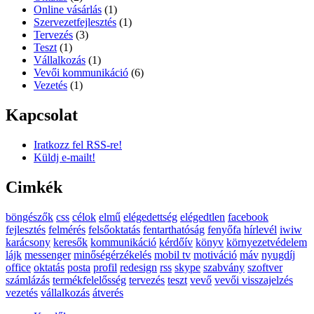
Online vásárlás
(1)
Szervezetfejlesztés
(1)
Tervezés
(3)
Teszt
(1)
Vállalkozás
(1)
Vevői kommunikáció
(6)
Vezetés
(1)
Kapcsolat
Iratkozz fel RSS-re!
Küldj e-mailt!
Cimkék
böngészők
css
célok
elmű
elégedettség
elégedtlen
facebook
fejlesztés
felmérés
felsőoktatás
fentarthatóság
fenyőfa
hírlevél
iwiw
karácsony
keresők
kommunikáció
kérdőív
könyv
környezetvédelem
lájk
messenger
minőségérzékelés
mobil tv
motiváció
máv
nyugdíj
office
oktatás
posta
profil
redesign
rss
skype
szabvány
szoftver
számlázás
termékfelelősség
tervezés
teszt
vevő
vevői visszajelzés
vezetés
vállalkozás
átverés