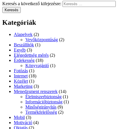
Keresés a következő kifejezésre:
Keresés
Kategóriák
Alapelvek
(2)
Vevőközpontúság
(2)
Beszállítók
(1)
Egyéb
(3)
Elégedettség mérés
(2)
Érdekesség
(18)
Könyvajánló
(1)
Fotózás
(1)
Internet
(18)
Közélet
(1)
Marketing
(3)
Menedzsment renszerek
(14)
Élelmiszerbiztonság
(1)
Információbiztonság
(1)
Minőségirányítás
(9)
Termékfelelősség
(2)
Mobil
(3)
Motiváció
(4)
Oktatás
(2)