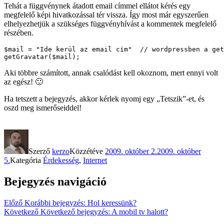
Tehát a függvénynek átadott email címmel ellátot kérés egy
megfelelő képi hivatkozással tér vissza. Így most már egyszerűen
elhelyezhetjük a szükséges függvényhívást a kommentek megfelelő
részében.
$mail = "Ide kerül az email cím"  // wordpressben a get
getGravatar($mail);
Aki többre számított, annak csalódást kell okoznom, mert ennyi volt
az egész! 🙂
Ha tetszett a bejegyzés, akkor kérlek nyomj egy „Tetszik”-et, és
oszd meg ismerőseiddel!
Szerző
kerzo
Közzétéve
2009. október 2.
2009. október
5.
Kategória
Érdekesség
,
Internet
Bejegyzés navigáció
Előző
Korábbi bejegyzés:
Hol keressünk?
Következő
Következő bejegyzés:
A mobil tv halott?