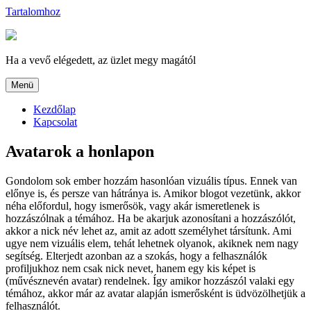
Tartalomhoz
Ha a vevő elégedett, az üzlet megy magától
Menü
Kezdőlap
Kapcsolat
Avatarok a honlapon
Gondolom sok ember hozzám hasonlóan vizuális típus. Ennek van
előnye is, és persze van hátránya is. Amikor blogot vezetünk, akkor
néha előfordul, hogy ismerősök, vagy akár ismeretlenek is
hozzászólnak a témához. Ha be akarjuk azonosítani a hozzászólót,
akkor a nick név lehet az, amit az adott személyhet társítunk. Ami
ugye nem vizuális elem, tehát lehetnek olyanok, akiknek nem nagy
segítség. Elterjedt azonban az a szokás, hogy a felhasználók
profiljukhoz nem csak nick nevet, hanem egy kis képet is
(művésznevén avatar) rendelnek. Így amikor hozzászól valaki egy
témához, akkor már az avatar alapján ismerősként is üdvözölhetjük a
felhasználót.