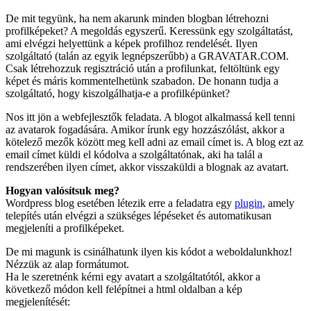
De mit tegyünk, ha nem akarunk minden blogban létrehozni
profilképeket? A megoldás egyszerű. Keressünk egy szolgáltatást,
ami elvégzi helyettünk a képek profilhoz rendelését. Ilyen
szolgáltató (talán az egyik legnépszerűbb) a GRAVATAR.COM.
Csak létrehozzuk regisztráció után a profilunkat, feltöltünk egy
képet és máris kommentelhetünk szabadon. De honann tudja a
szolgáltató, hogy kiszolgálhatja-e a profilképünket?
Nos itt jön a webfejlesztők feladata. A blogot alkalmassá kell tenni
az avatarok fogadására. Amikor írunk egy hozzászólást, akkor a
kötelező mezők között meg kell adni az email címet is. A blog ezt az
email címet küldi el kódolva a szolgáltatónak, aki ha talál a
rendszerében ilyen címet, akkor visszaküldi a blognak az avatart.
Hogyan valósítsuk meg?
Wordpress blog esetében létezik erre a feladatra egy
plugin
, amely
telepítés után elvégzi a szükséges lépéseket és automatikusan
megjeleníti a profilképeket.
De mi magunk is csinálhatunk ilyen kis kódot a weboldalunkhoz!
Nézzük az alap formátumot.
Ha le szeretnénk kérni egy avatart a szolgáltatótól, akkor a
következő módon kell felépítnei a html oldalban a kép
megjelenítését: