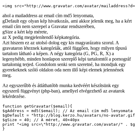
<img src="http://www.gravatar.com/avatar/mailaddress?d=
ahol a mailaddress az email cím md5 lenyomata,
gDefault egy olyan kép hivatkozás, ami akkor jelenik meg, ha a kért
email cím nem szerepel a Gravatar rendszerében,
gSize a kért kép mérete,
az X pedig megjelenítendő képkategória.
Azt hiszem ez az utolsó dolog egy kis magyarázatra szorul. A
gravataron léteznek kategóriák, attól függően, hogy milyen típusú
tartalom látható a képen. A négy kategória (G, PG, R, X) a
legenyhébb, minden honlapon szereplő képi tartalomtól a pornográf
tartalomig terjed. Gondolom senki sem szeretné, ha mondjuk egy
gyerekeknek szóló oldalon oda nem illő képi elemek jelennének
meg.
Az egyszerűbb és átláthatóbb munka kedvéért készítsünk egy
egyszerű függvényt (php-ban), amellyel elvégezhető az avatarok
lekérdezése.
function getGravatar($email){

$gAddress = md5($email); // Az email cím md5 lenyomata

$gDefault = "http://blog.kerzo.hu/avatars/no-avatar.gif
$gSize = 40; // A méret, 40×40px

print "<img src=\"http://www.gravatar.com/avatar/" . $g
}