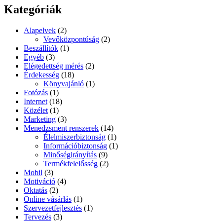
következő
Kategóriák
kifejezésre:
Alapelvek
(2)
Vevőközpontúság
(2)
Beszállítók
(1)
Egyéb
(3)
Elégedettség mérés
(2)
Érdekesség
(18)
Könyvajánló
(1)
Fotózás
(1)
Internet
(18)
Közélet
(1)
Marketing
(3)
Menedzsment renszerek
(14)
Élelmiszerbiztonság
(1)
Információbiztonság
(1)
Minőségirányítás
(9)
Termékfelelősség
(2)
Mobil
(3)
Motiváció
(4)
Oktatás
(2)
Online vásárlás
(1)
Szervezetfejlesztés
(1)
Tervezés
(3)