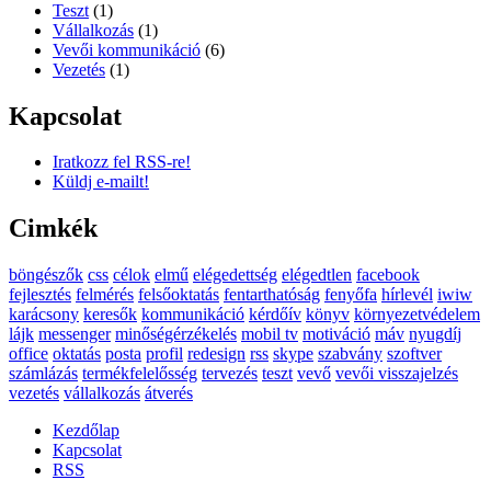
Teszt
(1)
Vállalkozás
(1)
Vevői kommunikáció
(6)
Vezetés
(1)
Kapcsolat
Iratkozz fel RSS-re!
Küldj e-mailt!
Cimkék
böngészők
css
célok
elmű
elégedettség
elégedtlen
facebook
fejlesztés
felmérés
felsőoktatás
fentarthatóság
fenyőfa
hírlevél
iwiw
karácsony
keresők
kommunikáció
kérdőív
könyv
környezetvédelem
lájk
messenger
minőségérzékelés
mobil tv
motiváció
máv
nyugdíj
office
oktatás
posta
profil
redesign
rss
skype
szabvány
szoftver
számlázás
termékfelelősség
tervezés
teszt
vevő
vevői visszajelzés
vezetés
vállalkozás
átverés
Kezdőlap
Kapcsolat
RSS