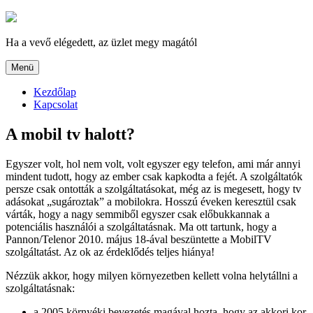
Tartalomhoz
Ha a vevő elégedett, az üzlet megy magától
Menü
Kezdőlap
Kapcsolat
A mobil tv halott?
Egyszer volt, hol nem volt, volt egyszer egy telefon, ami már annyi
mindent tudott, hogy az ember csak kapkodta a fejét. A szolgáltatók
persze csak ontották a szolgáltatásokat, még az is megesett, hogy tv
adásokat „sugároztak” a mobilokra. Hosszú éveken keresztül csak
várták, hogy a nagy semmiből egyszer csak előbukkannak a
potenciális használói a szolgáltatásnak. Ma ott tartunk, hogy a
Pannon/Telenor 2010. május 18-ával beszüntette a MobilTV
szolgáltatást. Az ok az érdeklődés teljes hiánya!
Nézzük akkor, hogy milyen környezetben kellett volna helytállni a
szolgáltatásnak:
a 2005 környéki bevezetés magával hozta, hogy az akkori kor