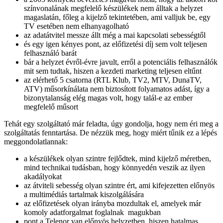
színvonalának megfelelő készülékek nem álltak a helyzet
magaslatán, főleg a kijelző tekintetében, ami valljuk be, egy
TV esetében nem elhanyagolható
az adatátvitel messze állt még a mai kapcsolati sebességtől
és egy igen kényes pont, az előfizetési díj sem volt teljesen
felhasználó barát
bár a helyzet évről-évre javult, erről a potenciális felhasználók
mit sem tudtak, hiszen a kezdeti marketing teljesen eltűnt
az elérhető 5 csatorna (RTL Klub, TV2, MTV, DunaTV,
ATV) műsorkínálata nem biztosított folyamatos adást, így a
bizonytalanság elég magas volt, hogy talál-e az ember
megfelelő műsort
Tehát egy szolgáltató már feladta, úgy gondolja, hogy nem éri meg a
szolgáltatás fenntartása. De nézzük meg, hogy miért tűnik ez a lépés
meggondolatlannak:
a készülékek olyan szintre fejlődtek, mind kijelző méretben,
mind technikai tudásban, hogy könnyedén veszik az ilyen
akadályokat
az átviteli sebesség olyan szintre ért, ami kifejezetten előnyös
a multimédiás tartalmak kiszolgálására
az előfizetések olyan irányba mozdultak el, amelyek már
komoly adatforgalmat foglalnak magukban
pont a Telenor van előnyös helyzetben, hiszen hatalmas