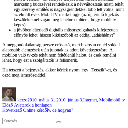
marketing büdzsével rendelkezik a névváltoztatás miatt, tehát
egy szerény említés is nagyságrendekkel több lett volna, mint
az elmúlt évek MobilTV marketingje (az új, érintő kijelzős
készülékeknél vígan meg lehetne említeni, hogy mobil tv
képes)
a jövőben elterjedő digitális műsorszolgáltatás kifejezetten
előnyös lehet, hiszen kiküszöböli az eddigi „adáshiányt”
A meggondolatlanság persze erős szó, mert biztosan ennél sokkal
alaposabb elemzések után jutottak az adott következtetésre. A
mobilon való tv-zés tehát nem feltétlenül halott, és csak remélni
lehet, hogy ezt a szolgáltatók is felismerik.
Ha tetszett a bejegyzés, akkor kérlek nyomj egy „Tetszik”-et, és
oszd meg ismerőseiddel!
Szerző
Közzétéve
Kategória
Címke
kerzo
2010. május 31.
2010. június 3.
Internet
,
Mobil
mobil tv
Bejegyzés
Korábbi
Előző
Avatarok a honlapon
bejegyzés:
Következő
Következő
Online kérdőív, de hogyan?
navigáció
bejegyzés:
Keresés
Keresés
a