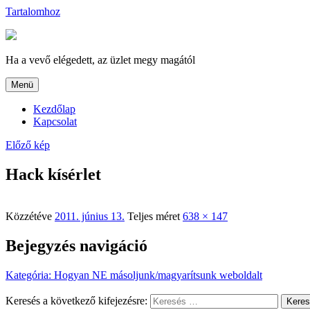
Tartalomhoz
Ha a vevő elégedett, az üzlet megy magától
Menü
Kezdőlap
Kapcsolat
Előző kép
Hack kísérlet
Közzétéve
2011. június 13.
Teljes méret
638 × 147
Bejegyzés navigáció
Kategória
:
Hogyan NE másoljunk/magyarítsunk weboldalt
Keresés a következő kifejezésre:
Kere