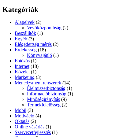
Kategóriák
Alapelvek
(2)
Vevőközpontúság
(2)
Beszállítók
(1)
Egyéb
(3)
Elégedettség mérés
(2)
Érdekesség
(18)
Könyvajánló
(1)
Fotózás
(1)
Internet
(18)
Közélet
(1)
Marketing
(3)
Menedzsment renszerek
(14)
Élelmiszerbiztonság
(1)
Információbiztonság
(1)
Minőségirányítás
(9)
Termékfelelősség
(2)
Mobil
(3)
Motiváció
(4)
Oktatás
(2)
Online vásárlás
(1)
Szervezetfejlesztés
(1)