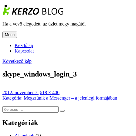
Tartalomhoz
Ha a vevő elégedett, az üzlet megy magától
Menü
Kezdőlap
Kapcsolat
Következő kép
skype_windows_login_3
Közzétéve
Teljes
2012. november 7.
618 × 406
Bejegyzés
méret
Kategória
:
Megszűnik a Messenger – a jelenlegi formájában
navigáció
Keresés
Keresés
a
következő
Kategóriák
kifejezésre:
Alapelvek
(2)