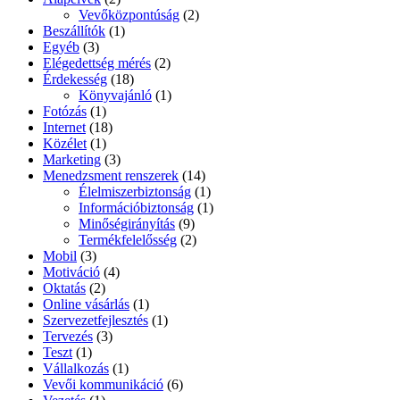
Vevőközpontúság
(2)
Beszállítók
(1)
Egyéb
(3)
Elégedettség mérés
(2)
Érdekesség
(18)
Könyvajánló
(1)
Fotózás
(1)
Internet
(18)
Közélet
(1)
Marketing
(3)
Menedzsment renszerek
(14)
Élelmiszerbiztonság
(1)
Információbiztonság
(1)
Minőségirányítás
(9)
Termékfelelősség
(2)
Mobil
(3)
Motiváció
(4)
Oktatás
(2)
Online vásárlás
(1)
Szervezetfejlesztés
(1)
Tervezés
(3)
Teszt
(1)
Vállalkozás
(1)
Vevői kommunikáció
(6)