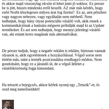
és akkor majd viszonylag olcsón el lehet jutni jó sokhoz. Ez persze
be is jött, hiszen mindenki erről beszélt. AZ már más kérdés, hogy
ezért Norbi ténylegesen milyen árat fog fizetni? Ez az, ami pénzben
vagy nagyon nehezen, vagy egyáltalán nem mérhető. Nem
tudhatjuk, hogy hány olyan potenciális vásárló volt, akik ennek a
kommunikációnak a hatására mégsem próbálják majd ki az Update
termékeket. És azt sem tudhatjuk, hogy mennyi jelenlegi vásárló
van, aki emiatt keres magának más alternatívákat.
De persze tudjuk, hogy a negatív reklám is reklám, biztosan vannak
olyanok is, akik egyetértenek a hozzászólással. Végső soron nem
történt más, mint a termék pozicionálása rendhagyó módon. Nem
gondolnám, hogy ez a járandó út, de a végső ítéletet a
vásárlóközönség fogja kimondani.
Ha tetszett a bejegyzés, akkor kérlek nyomj egy „Tetszik”-et, és
oszd meg ismerőseiddel!
Szerző
Közzétéve
Kategória