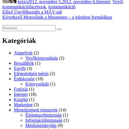
kerzo
2012. november 5.
2012. november 6.
Internet
,
Vevői
Címke
kommunikáció
facebook
,
kommunikáció
Bejegyzés
Korábbi
Előző
Ügyfélkezelés a MÁV-nál
bejegyzés:
Következő
Következő
Megszűnik a Messenger – a jelenlegi formájában
navigáció
bejegyzés:
Keresés
Keresés
a
következő
Kategóriák
kifejezésre:
Alapelvek
(2)
Vevőközpontúság
(2)
Beszállítók
(1)
Egyéb
(3)
Elégedettség mérés
(2)
Érdekesség
(18)
Könyvajánló
(1)
Fotózás
(1)
Internet
(18)
Közélet
(1)
Marketing
(3)
Menedzsment renszerek
(14)
Élelmiszerbiztonság
(1)
Információbiztonság
(1)
Minőségirányítás
(9)