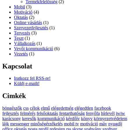
Termékfelelősség
(2)
Mobil
(3)
Motiváció
(4)
Oktatás
(2)
Online vásárlás
(1)
Szervezetfejlesztés
(1)
Tervezés
(3)
Teszt
(1)
Vállalkozás
(1)
Vevői kommunikáció
(6)
Vezetés
(1)
Kapcsolat
Iratkozz fel RSS-re!
Küldj e-mailt!
Cimkék
böngészők
css
célok
elmű
elégedettség
elégedtlen
facebook
fejlesztés
felmérés
felsőoktatás
fentarthatóság
fenyőfa
hírlevél
iwiw
karácsony
keresők
kommunikáció
kérdőív
könyv
környezetvédelem
lájk
messenger
minőségérzékelés
mobil tv
motiváció
máv
nyugdíj
office
oktatás
posta
profil
redesign
rss
skype
szabvány
szoftver