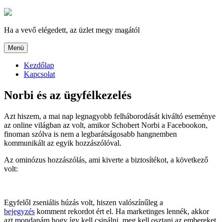
Tartalomhoz
Ha a vevő elégedett, az üzlet megy magától
Menü
Kezdőlap
Kapcsolat
Norbi és az ügyfélkezelés
Azt hiszem, a mai nap legnagyobb felháborodását kiváltó eseménye
az online világban az volt, amikor Schobert Norbi a Facebookon,
finoman szólva is nem a legbarátságosabb hangnemben
kommunikált az egyik hozzászólóval.
Az ominózus hozzászólás, ami kiverte a biztosítékot, a következő
volt:
Egyfelől zseniális húzás volt, hiszen valószínűleg a
bejegyzés
komment rekordot ért el. Ha marketinges lennék, akkor
azt mondanám hogy így kell csinálni, meg kell osztani az embereket,