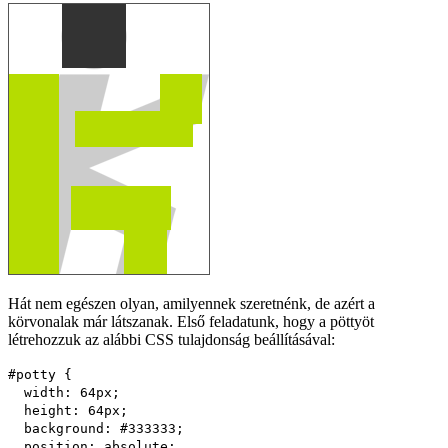
Hát nem egészen olyan, amilyennek szeretnénk, de azért a
körvonalak már látszanak. Első feladatunk, hogy a pöttyöt
létrehozzuk az alábbi CSS tulajdonság beállításával:
#potty {
width
:
64px
;
height
:
64px
;
background
:
#333333
;
position
:
absolute
;