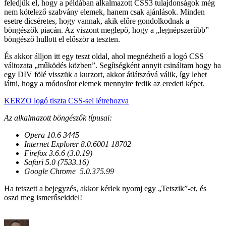
feledjük el, hogy a példában alkalmazott CSS3 tulajdonságok még
nem kötelező szabvány elemek, hanem csak ajánlások. Minden
esetre dicséretes, hogy vannak, akik előre gondolkodnak a
böngészők piacán. Az viszont meglepő, hogy a „legnépszerűbb”
böngésző hullott el először a teszten.
És akkor álljon itt egy teszt oldal, ahol megnézhető a logó CSS
változata „működés közben”. Segítségként annyit csináltam hogy ha
egy DIV fölé visszük a kurzort, akkor átlátszóvá válik, így lehet
látni, hogy a módosítot elemek mennyire fedik az eredeti képet.
KERZO logó tiszta CSS-sel létrehozva
Az alkalmazott böngészők típusai:
Opera 10.6 3445
Internet Explorer 8.0.6001 18702
Firefox 3.6.6 (3.0.19)
Safari 5.0 (7533.16)
Google Chrome 5.0.375.99
Ha tetszett a bejegyzés, akkor kérlek nyomj egy „Tetszik”-et, és
oszd meg ismerőseiddel!