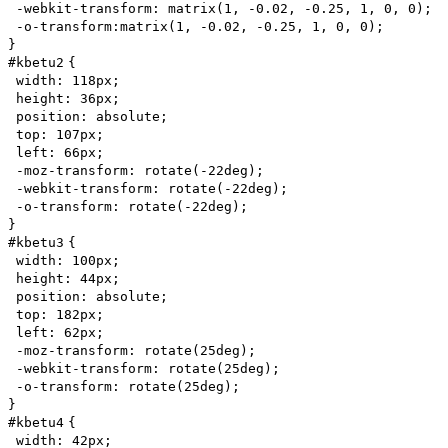
-webkit-
transform
: matrix(
1
,
-0.02
,
-0.25
,
1
,
0
,
0
);
-o-
transform
:matrix(
1
,
-0.02
,
-0.25
,
1
,
0
,
0
);
}
#kbetu
2
{
width
:
118px
;
height
:
36px
;
position
:
absolute
;
top
:
107px
;
left
:
66px
;
-moz-
transform
:
rotate
(
-22
deg);
-webkit-
transform
:
rotate
(
-22
deg);
-o-
transform
:
rotate
(
-22
deg);
}
#kbetu
3
{
width
:
100px
;
height
:
44px
;
position
:
absolute
;
top
:
182px
;
left
:
62px
;
-moz-
transform
:
rotate
(
25
deg);
-webkit-
transform
:
rotate
(
25
deg);
-o-
transform
:
rotate
(
25
deg);
}
#kbetu
4
{
width
:
42px
;