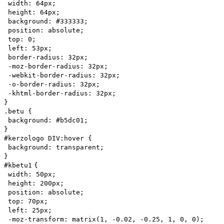
width
:
64px
;
height
:
64px
;
background
:
#333333
;
position
:
absolute
;
top
:
0
;
left
:
53px
;
border-radius
:
32px
;
-moz-
border-radius
:
32px
;
-webkit-
border-radius
:
32px
;
-o-
border-radius
:
32px
;
-khtml-
border-radius
:
32px
;
}
.betu {
background
:
#b5dc01
;
}
#kerzologo DIV:hover {
background
:
transparent
;
}
#kbetu
1
{
width
:
50px
;
height
:
200px
;
position
:
absolute
;
top
:
70px
;
left
:
25px
;
-moz-
transform
: matrix(
1
,
-0.02
,
-0.25
,
1
,
0
,
0
);