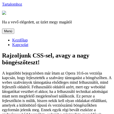
Tartalomhoz
Ha a vevő elégedett, az üzlet megy magától
Menü
Kezdőlap
Kapcsolat
Rajzoljunk CSS-sel, avagy a nagy
böngészőteszt!
A legutóbbi bejegyzésben már írtam az Opera 10.6-os verziója
kapcsán, hogy fejlesztették a szabvány támogatást a böngészőben. A
webes szabványok támogatása elsődleges mind felhasználói, mind
fejlesztői oldalról. Felhasználói oldalról azért, mert egy weboldal
látogatókat veszthet el akkor, ha a felhasználó technikai adottságai
miatt nem megfelelő megjelenéssel találkozik. Ez persze a
fejlesztőkön is múlik, hiszen nekik kell olyan oldalakat előállítani,
amelyek a különböző típusú és verziószámú böngészőkben
egyformán jelenik meg. Ennek egyik régi bevált eszköze a