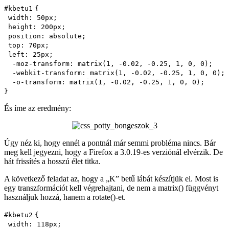
#kbetu
1
{
width
:
50px
;
height
:
200px
;
position
:
absolute
;
top
:
70px
;
left
:
25px
;
-moz-
transform
: matrix(
1
,
-0.02
,
-0.25
,
1
,
0
,
0
);
-webkit-
transform
: matrix(
1
,
-0.02
,
-0.25
,
1
,
0
,
0
);
-o-
transform
: matrix(
1
,
-0.02
,
-0.25
,
1
,
0
,
0
);
}
És íme az eredmény:
Úgy néz ki, hogy ennél a pontnál már semmi probléma nincs. Bár
meg kell jegyezni, hogy a Firefox a 3.0.19-es verziónál elvérzik. De
hát frissítés a hosszú élet titka.
A következő feladat az, hogy a „K” betű lábát készítjük el. Most is
egy transzformációt kell végrehajtani, de nem a matrix() függvényt
használjuk hozzá, hanem a rotate()-et.
#kbetu
2
{
width
:
118px
;