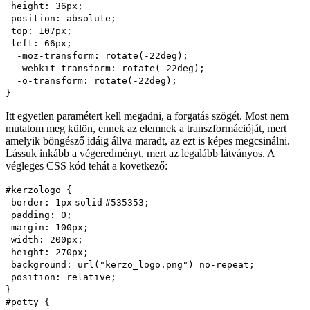
height
:
36px
;
position
:
absolute
;
top
:
107px
;
left
:
66px
;
-moz-
transform
:
rotate
(
-22
deg);
-webkit-
transform
:
rotate
(
-22
deg);
-o-
transform
:
rotate
(
-22
deg);
}
Itt egyetlen paramétert kell megadni, a forgatás szögét. Most nem
mutatom meg külön, ennek az elemnek a transzformációját, mert
amelyik böngésző idáig állva maradt, az ezt is képes megcsinálni.
Lássuk inkább a végeredményt, mert az legalább látványos. A
végleges CSS kód tehát a következő:
#kerzologo {
border
:
1px
solid
#535353
;
padding
:
0
;
margin
:
100px
;
width
:
200px
;
height
:
270px
;
background
:
url
(
"kerzo_logo.png"
)
no-repeat
;
position
:
relative
;
}
#potty {