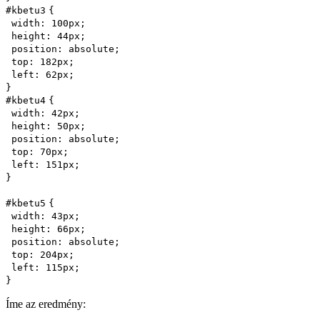
#kbetu
3
{
width
:
100px
;
height
:
44px
;
position
:
absolute
;
top
:
182px
;
left
:
62px
;
}
#kbetu
4
{
width
:
42px
;
height
:
50px
;
position
:
absolute
;
top
:
70px
;
left
:
151px
;
}
#kbetu
5
{
width
:
43px
;
height
:
66px
;
position
:
absolute
;
top
:
204px
;
left
:
115px
;
}
Íme az eredmény: