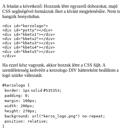
A feladat a következő: Hozzunk létre egyszerű dobozokat, majd
CSS segítségével formázzuk őket a kívánt megjelenésűre. Nem is
hangzik bonyolultan.
<div id="kerzologo">

<div id="potty"></div>

<div id="kbetu1"></div>

<div id="kbetu2"></div>

<div id="kbetu3"></div>

<div id="kbetu4"></div>

<div id="kbetu5"></div>

Ha ezzel kész vagyunk, akkor hozzuk létre a CSS fájlt. A
szemléletesség kedvéért a kerzologo DIV háttereként beállítom a
logó szürke változatát.
#kerzologo {
border
:
1px
solid
#535353
;
padding
:
0
;
margin
:
100px
;
width
:
200px
;
height
:
270px
;
background
:
url
(
"kerzo_logo.png"
)
no-repeat
;
position
:
relative
;
}