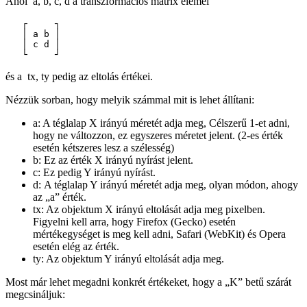
Ahol a, b, c, d a transzformációs mátrix elemei
   ┌     ┐

   │ a b │

   │ c d │

   └     ┘
és a tx, ty pedig az eltolás értékei.
Nézzük sorban, hogy melyik számmal mit is lehet állítani:
a: A téglalap X irányú méretét adja meg, Célszerű 1-et adni,
hogy ne változzon, ez egyszeres méretet jelent. (2-es érték
esetén kétszeres lesz a szélesség)
b: Ez az érték X irányú nyírást jelent.
c: Ez pedig Y irányú nyírást.
d: A téglalap Y irányú méretét adja meg, olyan módon, ahogy
az „a” érték.
tx: Az objektum X irányú eltolását adja meg pixelben.
Figyelni kell arra, hogy Firefox (Gecko) esetén
mértékegységet is meg kell adni, Safari (WebKit) és Opera
esetén elég az érték.
ty: Az objektum Y irányú eltolását adja meg.
Most már lehet megadni konkrét értékeket, hogy a „K” betű szárát
megcsináljuk: