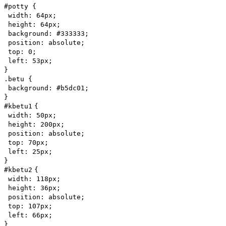
#potty {
width
:
64px
;
height
:
64px
;
background
:
#333333
;
position
:
absolute
;
top
:
0
;
left
:
53px
;
}
.betu {
background
:
#b5dc01
;
}
#kbetu
1
{
width
:
50px
;
height
:
200px
;
position
:
absolute
;
top
:
70px
;
left
:
25px
;
}
#kbetu
2
{
width
:
118px
;
height
:
36px
;
position
:
absolute
;
top
:
107px
;
left
:
66px
;
}