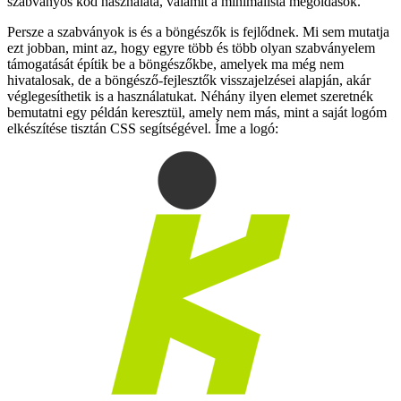
szabványos kód használata, valamit a minimalista megoldások.
Persze a szabványok is és a böngészők is fejlődnek. Mi sem mutatja
ezt jobban, mint az, hogy egyre több és több olyan szabványelem
támogatását építik be a böngészőkbe, amelyek ma még nem
hivatalosak, de a böngésző-fejlesztők visszajelzései alapján, akár
véglegesíthetik is a használatukat. Néhány ilyen elemet szeretnék
bemutatni egy példán keresztül, amely nem más, mint a saját logóm
elkészítése tisztán CSS segítségével. Íme a logó: