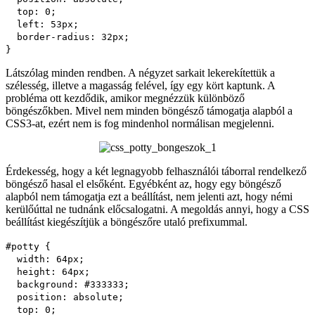
top
:
0
;
left
:
53px
;
border-radius
:
32px
;
}
Látszólag minden rendben. A négyzet sarkait lekerekítettük a
szélesség, illetve a magasság felével, így egy kört kaptunk. A
probléma ott kezdődik, amikor megnézzük különböző
böngészőkben. Mivel nem minden böngésző támogatja alapból a
CSS3-at, ezért nem is fog mindenhol normálisan megjelenni.
Érdekesség, hogy a két legnagyobb felhasználói táborral rendelkező
böngésző hasal el elsőként. Egyébként az, hogy egy böngésző
alapból nem támogatja ezt a beállítást, nem jelenti azt, hogy némi
kerülőúttal ne tudnánk előcsalogatni. A megoldás annyi, hogy a CSS
beállítást kiegészítjük a böngészőre utaló prefixummal.
#potty {
width
:
64px
;
height
:
64px
;
background
:
#333333
;
position
:
absolute
;
top
:
0
;