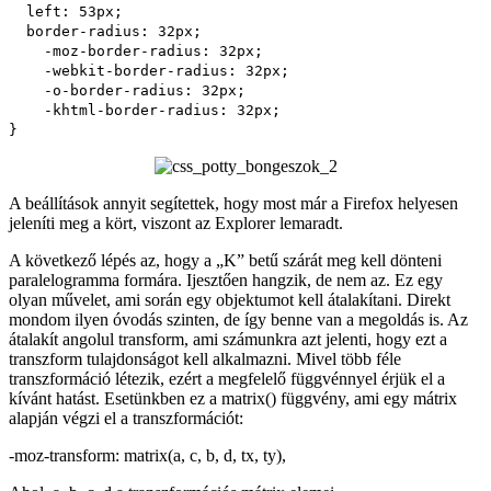
left
:
53px
;
border-radius
:
32px
;
-moz-
border-radius
:
32px
;
-webkit-
border-radius
:
32px
;
-o-
border-radius
:
32px
;
-khtml-
border-radius
:
32px
;
}
A beállítások annyit segítettek, hogy most már a Firefox helyesen
jeleníti meg a kört, viszont az Explorer lemaradt.
A következő lépés az, hogy a „K” betű szárát meg kell dönteni
paralelogramma formára. Ijesztően hangzik, de nem az. Ez egy
olyan művelet, ami során egy objektumot kell átalakítani. Direkt
mondom ilyen óvodás szinten, de így benne van a megoldás is. Az
átalakít angolul transform, ami számunkra azt jelenti, hogy ezt a
transzform tulajdonságot kell alkalmazni. Mivel több féle
transzformáció létezik, ezért a megfelelő függvénnyel érjük el a
kívánt hatást. Esetünkben ez a matrix() függvény, ami egy mátrix
alapján végzi el a transzformációt:
-moz-transform: matrix(a, c, b, d, tx, ty),