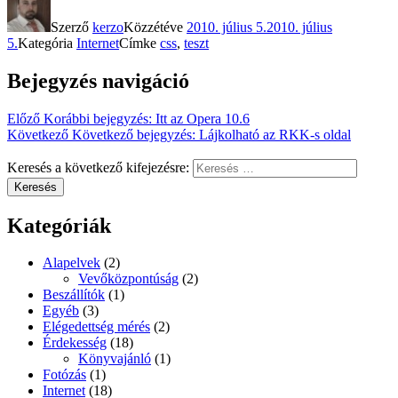
Szerző
kerzo
Közzétéve
2010. július 5.
2010. július
5.
Kategória
Internet
Címke
css
,
teszt
Bejegyzés navigáció
Előző
Korábbi bejegyzés:
Itt az Opera 10.6
Következő
Következő bejegyzés:
Lájkolható az RKK-s oldal
Keresés a következő kifejezésre:
Keresés
Kategóriák
Alapelvek
(2)
Vevőközpontúság
(2)
Beszállítók
(1)
Egyéb
(3)
Elégedettség mérés
(2)
Érdekesség
(18)
Könyvajánló
(1)
Fotózás
(1)
Internet
(18)