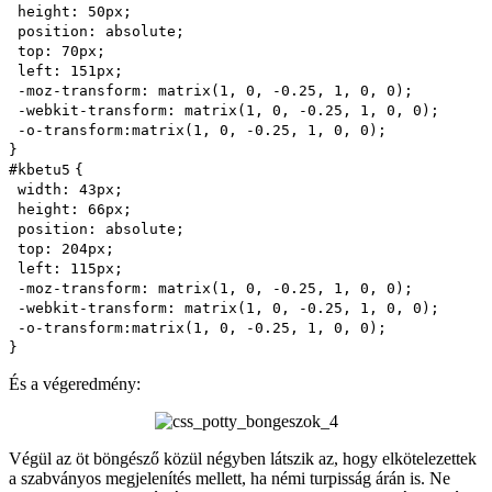
height
:
50px
;
position
:
absolute
;
top
:
70px
;
left
:
151px
;
-moz-
transform
: matrix(
1
,
0
,
-0.25
,
1
,
0
,
0
);
-webkit-
transform
: matrix(
1
,
0
,
-0.25
,
1
,
0
,
0
);
-o-
transform
:matrix(
1
,
0
,
-0.25
,
1
,
0
,
0
);
}
#kbetu
5
{
width
:
43px
;
height
:
66px
;
position
:
absolute
;
top
:
204px
;
left
:
115px
;
-moz-
transform
: matrix(
1
,
0
,
-0.25
,
1
,
0
,
0
);
-webkit-
transform
: matrix(
1
,
0
,
-0.25
,
1
,
0
,
0
);
-o-
transform
:matrix(
1
,
0
,
-0.25
,
1
,
0
,
0
);
}
És a végeredmény:
Végül az öt böngésző közül négyben látszik az, hogy elkötelezettek
a szabványos megjelenítés mellett, ha némi turpisság árán is. Ne