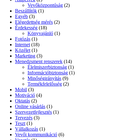
Vevőközpontúság
(2)
Beszállítók
(1)
Egyéb
(3)
Elégedettség mérés
(2)
Érdekesség
(18)
Könyvajánló
(1)
Fotózás
(1)
Internet
(18)
Közélet
(1)
Marketing
(3)
Menedzsment renszerek
(14)
Élelmiszerbiztonság
(1)
Információbiztonság
(1)
Minőségirányítás
(9)
Termékfelelősség
(2)
Mobil
(3)
Motiváció
(4)
Oktatás
(2)
Online vásárlás
(1)
Szervezetfejlesztés
(1)
Tervezés
(3)
Teszt
(1)
Vállalkozás
(1)
Vevői kommunikáció
(6)