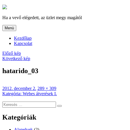
Tartalomhoz
Ha a vevő elégedett, az üzlet megy magától
Menü
Kezdőlap
Kapcsolat
Előző kép
Következő kép
hatarido_03
Közzétéve
Teljes
2012. december 2.
289 × 309
Bejegyzés
méret
Kategória
:
Webes átverések I.
navigáció
Keresés
Keresés
a
következő
Kategóriák
kifejezésre:
Alapelvek
(2)