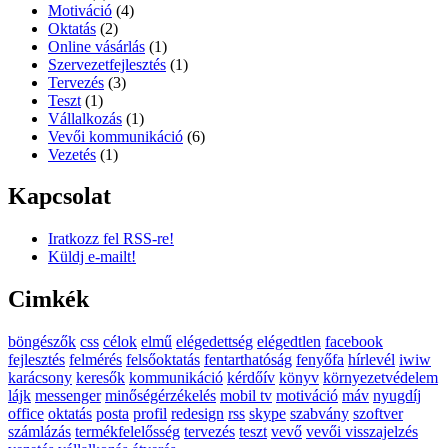
Motiváció
(4)
Oktatás
(2)
Online vásárlás
(1)
Szervezetfejlesztés
(1)
Tervezés
(3)
Teszt
(1)
Vállalkozás
(1)
Vevői kommunikáció
(6)
Vezetés
(1)
Kapcsolat
Iratkozz fel RSS-re!
Küldj e-mailt!
Cimkék
böngészők
css
célok
elmű
elégedettség
elégedtlen
facebook
fejlesztés
felmérés
felsőoktatás
fentarthatóság
fenyőfa
hírlevél
iwiw
karácsony
keresők
kommunikáció
kérdőív
könyv
környezetvédelem
lájk
messenger
minőségérzékelés
mobil tv
motiváció
máv
nyugdíj
office
oktatás
posta
profil
redesign
rss
skype
szabvány
szoftver
számlázás
termékfelelősség
tervezés
teszt
vevő
vevői visszajelzés