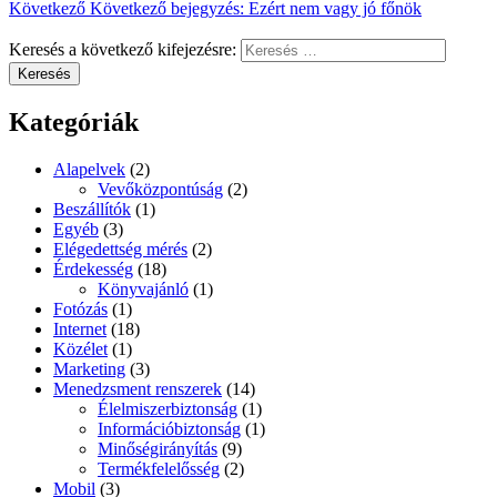
Következő
Következő bejegyzés:
Ezért nem vagy jó főnök
Keresés a következő kifejezésre:
Keresés
Kategóriák
Alapelvek
(2)
Vevőközpontúság
(2)
Beszállítók
(1)
Egyéb
(3)
Elégedettség mérés
(2)
Érdekesség
(18)
Könyvajánló
(1)
Fotózás
(1)
Internet
(18)
Közélet
(1)
Marketing
(3)
Menedzsment renszerek
(14)
Élelmiszerbiztonság
(1)
Információbiztonság
(1)
Minőségirányítás
(9)
Termékfelelősség
(2)
Mobil
(3)