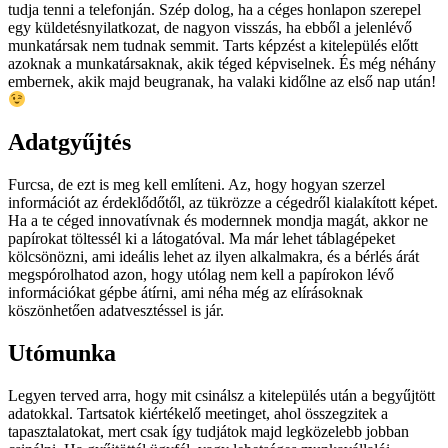
tudja tenni a telefonján. Szép dolog, ha a céges honlapon szerepel
egy küldetésnyilatkozat, de nagyon visszás, ha ebből a jelenlévő
munkatársak nem tudnak semmit. Tarts képzést a kitelepülés előtt
azoknak a munkatársaknak, akik téged képviselnek. És még néhány
embernek, akik majd beugranak, ha valaki kidőlne az első nap után!
Adatgyűjtés
Furcsa, de ezt is meg kell említeni. Az, hogy hogyan szerzel
információt az érdeklődőtől, az tükrözze a cégedről kialakított képet.
Ha a te céged innovatívnak és modernnek mondja magát, akkor ne
papírokat töltessél ki a látogatóval. Ma már lehet táblagépeket
kölcsönözni, ami ideális lehet az ilyen alkalmakra, és a bérlés árát
megspórolhatod azon, hogy utólag nem kell a papírokon lévő
információkat gépbe átírni, ami néha még az elírásoknak
köszönhetően adatvesztéssel is jár.
Utómunka
Legyen terved arra, hogy mit csinálsz a kitelepülés után a begyűjtött
adatokkal. Tartsatok kiértékelő meetinget, ahol összegzitek a
tapasztalatokat, mert csak így tudjátok majd legközelebb jobban