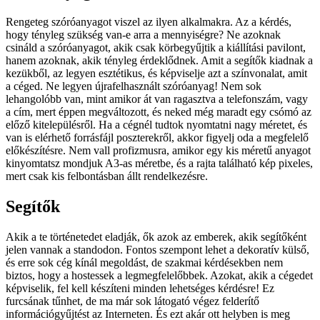
Rengeteg szóróanyagot viszel az ilyen alkalmakra. Az a kérdés,
hogy tényleg szükség van-e arra a mennyiségre? Ne azoknak
csináld a szóróanyagot, akik csak körbegyűjtik a kiállítási pavilont,
hanem azoknak, akik tényleg érdeklődnek. Amit a segítők kiadnak a
kezükből, az legyen esztétikus, és képviselje azt a színvonalat, amit
a céged. Ne legyen újrafelhasznált szóróanyag! Nem sok
lehangolóbb van, mint amikor át van ragasztva a telefonszám, vagy
a cím, mert éppen megváltozott, és neked még maradt egy csómó az
előző kitelepülésről. Ha a cégnél tudtok nyomtatni nagy méretet, és
van is elérhető forrásfájl poszterekről, akkor figyelj oda a megfelelő
előkészítésre. Nem vall profizmusra, amikor egy kis méretű anyagot
kinyomtatsz mondjuk A3-as méretbe, és a rajta található kép pixeles,
mert csak kis felbontásban állt rendelkezésre.
Segítők
Akik a te történetedet eladják, ők azok az emberek, akik segítőként
jelen vannak a standodon. Fontos szempont lehet a dekoratív külső,
és erre sok cég kínál megoldást, de szakmai kérdésekben nem
biztos, hogy a hostessek a legmegfelelőbbek. Azokat, akik a cégedet
képviselik, fel kell készíteni minden lehetséges kérdésre! Ez
furcsának tűnhet, de ma már sok látogató végez felderítő
információgyűjtést az Interneten. És ezt akár ott helyben is meg