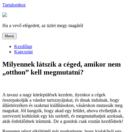
Tartalomhoz
Ha a vevő elégedett, az üzlet megy magától
Menü
Kezdőlap
Kapcsolat
Milyennek látszik a céged, amikor nem
„otthon” kell megmutatni?
A tavasz a nagy kitelepülések kezdete, ilyenkor a cégek
összepakolják a vándor tarisznyájukat, és útnak indulnak, hogy
állásbörzéken és szakmai kiállításokon, vásárokon mutassák meg
magukat. Jól hangzik, hogy akad egy felület, ahova elvihetjük a
szervezeti kultúránk egy kis szeletét, és megmutathatjuk azoknak,
akik érdeklődnek irántunk. De a gondok csak ezután kezdődnek!
Rengeteg pénzt elköltöttél már marketingre, hogy kialakítsál egy