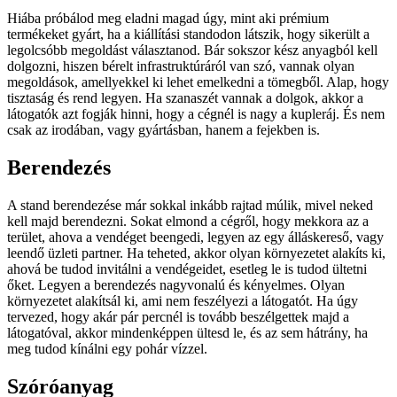
Hiába próbálod meg eladni magad úgy, mint aki prémium
termékeket gyárt, ha a kiállítási standodon látszik, hogy sikerült a
legolcsóbb megoldást választanod. Bár sokszor kész anyagból kell
dolgozni, hiszen bérelt infrastruktúráról van szó, vannak olyan
megoldások, amellyekkel ki lehet emelkedni a tömegből. Alap, hogy
tisztaság és rend legyen. Ha szanaszét vannak a dolgok, akkor a
látogatók azt fogják hinni, hogy a cégnél is nagy a kupleráj. És nem
csak az irodában, vagy gyártásban, hanem a fejekben is.
Berendezés
A stand berendezése már sokkal inkább rajtad múlik, mivel neked
kell majd berendezni. Sokat elmond a cégről, hogy mekkora az a
terület, ahova a vendéget beengedi, legyen az egy álláskereső, vagy
leendő üzleti partner. Ha teheted, akkor olyan környezetet alakíts ki,
ahová be tudod invitálni a vendégeidet, esetleg le is tudod ültetni
őket. Legyen a berendezés nagyvonalú és kényelmes. Olyan
környezetet alakítsál ki, ami nem feszélyezi a látogatót. Ha úgy
tervezed, hogy akár pár percnél is tovább beszélgettek majd a
látogatóval, akkor mindenképpen ültesd le, és az sem hátrány, ha
meg tudod kínálni egy pohár vízzel.
Szóróanyag