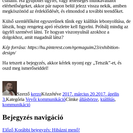
csinálni. Ha gyűjtöttél ügyfél, vagy lehetséges munkavállalói
elérhetőségeket, akkor pár napon belül jelezz vissza nekik, amiben
megköszönöd az érdeklődését, és elmondod a további teendőket.
Külső szemlélőként egyszerűnek tűnik egy kiállítás lebonyolítása, de
látszik, hogy rengeteg apró részletre kell figyelni. Próbálj mindig az
ügyfél szemével látni. Te hogyan viszonyulnál azokhoz a
dolgokhoz, amit magadnál látsz?
Kép forrása: https://hu.pinterest.com/rgemaguim23/exhibition-
design/
Ha tetszett a bejegyzés, akkor kérlek nyomj egy „Tetszik”-et, és
oszd meg ismerőseiddel!
Szerző
kerzo
Közzétéve
2017. március 20.
2017. április
3.
Kategória
Vevői kommunikáció
Címke
állásbörze
,
kiállítás
,
kommunikáció
Bejegyzés navigáció
Előző
Korábbi bejegyzés:
Hibázni menő!