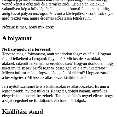
vonzó képet a cégedről és a termékeidről. Ez alapján kialakult
valamilyen kép a külvilág fejében, amit könnyű fenntartani addig,
amíg hazai pályán mozogsz. Viszont a kitelepülések során sok olyan
apró részlet van, amire érdemes előzetesen felkészülni.
Nézzük is meg, hogy mik ezek:
A folyamat
Ne hanyagold el a tervezést!
Tervezd meg a folyamatot, amit standodon fogsz csinálni. Hogyan
fogod felkelteni a látogatók figyelmét? Mit kezdesz azokkal,
akiknek sikerült felkelteni az érdeklődését? Hogyan döntöd el, hogy
kiket invitálsz be? Miről fognak beszélgeti vele a munkatársaid?
Milyen információkat fogsz a látogatóktól elkérni? Hogyan zárod le
a beszélgetést? Mi lesz az állásbörze, kiállítás után?
Járj nyitott szemmel te is a kiállításokat és állásbörzéket. És ami a
legfontosabb, nyitott füllel is. Rengeteg dolgot hallani, amiről az
elégedetlen emberek beszélnek. Tanulj belőle és tegyél ellene, hogy
a saját cégednél ne forduljanak elő hasonló dolgok.
Kiállítási stand