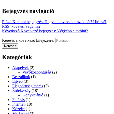
Bejegyzés navigáció
Előző
Korábbi bejegyzés:
Hogyan kövessük a szakmát? Hírlevél,
RSS, követés, vagy mi?
Következő
Következő bejegyzés:
Végképp eltörölni?
Keresés a következő kifejezésre:
Keresés
Kategóriák
Alapelvek
(2)
Vevőközpontúság
(2)
Beszállítók
(1)
Egyéb
(3)
Elégedettség mérés
(2)
Érdekesség
(18)
Könyvajánló
(1)
Fotózás
(1)
Internet
(18)
Közélet
(1)
Marketing
(3)