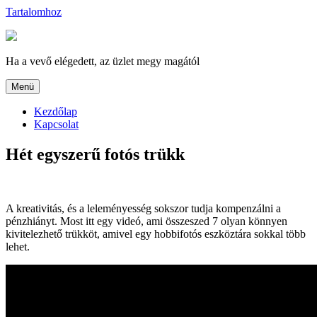
Tartalomhoz
Ha a vevő elégedett, az üzlet megy magától
Menü
Kezdőlap
Kapcsolat
Hét egyszerű fotós trükk
A kreativitás, és a leleményesség sokszor tudja kompenzálni a
pénzhiányt. Most itt egy videó, ami összeszed 7 olyan könnyen
kivitelezhető trükköt, amivel egy hobbifotós eszköztára sokkal több
lehet.