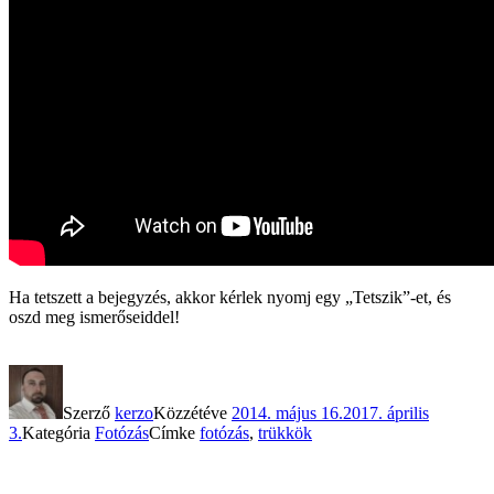
Ha tetszett a bejegyzés, akkor kérlek nyomj egy „Tetszik”-et, és
oszd meg ismerőseiddel!
Szerző
kerzo
Közzétéve
2014. május 16.
2017. április
3.
Kategória
Fotózás
Címke
fotózás
,
trükkök