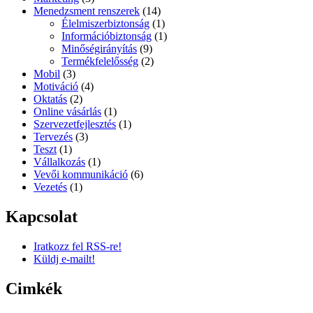
Menedzsment renszerek
(14)
Élelmiszerbiztonság
(1)
Információbiztonság
(1)
Minőségirányítás
(9)
Termékfelelősség
(2)
Mobil
(3)
Motiváció
(4)
Oktatás
(2)
Online vásárlás
(1)
Szervezetfejlesztés
(1)
Tervezés
(3)
Teszt
(1)
Vállalkozás
(1)
Vevői kommunikáció
(6)
Vezetés
(1)
Kapcsolat
Iratkozz fel RSS-re!
Küldj e-mailt!
Cimkék