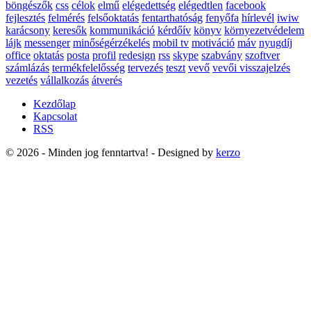
böngészők
css
célok
elmű
elégedettség
elégedtlen
facebook
fejlesztés
felmérés
felsőoktatás
fentarthatóság
fenyőfa
hírlevél
iwiw
karácsony
keresők
kommunikáció
kérdőív
könyv
környezetvédelem
lájk
messenger
minőségérzékelés
mobil tv
motiváció
máv
nyugdíj
office
oktatás
posta
profil
redesign
rss
skype
szabvány
szoftver
számlázás
termékfelelősség
tervezés
teszt
vevő
vevői visszajelzés
vezetés
vállalkozás
átverés
Kezdőlap
Kapcsolat
RSS
© 2026 - Minden jog fenntartva! - Designed by
kerzo