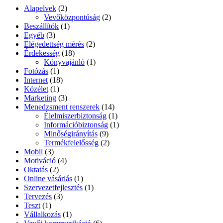
Alapelvek
(2)
Vevőközpontúság
(2)
Beszállítók
(1)
Egyéb
(3)
Elégedettség mérés
(2)
Érdekesség
(18)
Könyvajánló
(1)
Fotózás
(1)
Internet
(18)
Közélet
(1)
Marketing
(3)
Menedzsment renszerek
(14)
Élelmiszerbiztonság
(1)
Információbiztonság
(1)
Minőségirányítás
(9)
Termékfelelősség
(2)
Mobil
(3)
Motiváció
(4)
Oktatás
(2)
Online vásárlás
(1)
Szervezetfejlesztés
(1)
Tervezés
(3)
Teszt
(1)
Vállalkozás
(1)