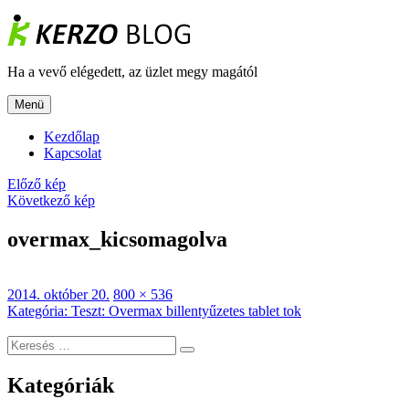
Tartalomhoz
Ha a vevő elégedett, az üzlet megy magától
Menü
Kezdőlap
Kapcsolat
Előző kép
Következő kép
overmax_kicsomagolva
Közzétéve
Teljes
2014. október 20.
800 × 536
Bejegyzés
méret
Kategória
:
Teszt: Overmax billentyűzetes tablet tok
navigáció
Keresés
Keresés
a
következő
Kategóriák
kifejezésre: