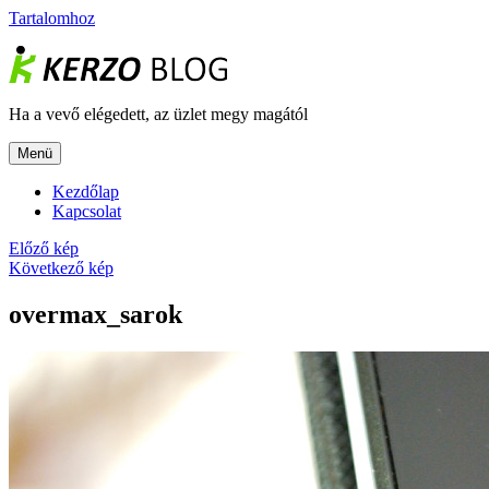
Tartalomhoz
Ha a vevő elégedett, az üzlet megy magától
Menü
Kezdőlap
Kapcsolat
Előző kép
Következő kép
overmax_sarok