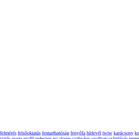
felmérés
felsőoktatás
fentarthatóság
fenyőfa
hírlevél
iwiw
karácsony
ke
ktatás
posta
profil
redesign
rss
skype
szabvány
szoftver
számlázás
term