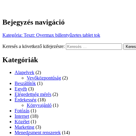
Bejegyzés navigáció
Kategória
:
Teszt: Overmax billentyűzetes tablet tok
Keresés a következő kifejezésre:
Kere
Kategóriák
Alapelvek
(2)
Vevőközpontúság
(2)
Beszállítók
(1)
Egyéb
(3)
Elégedettség mérés
(2)
Érdekesség
(18)
Könyvajánló
(1)
Fotózás
(1)
Internet
(18)
Közélet
(1)
Marketing
(3)
Menedzsment renszerek
(14)