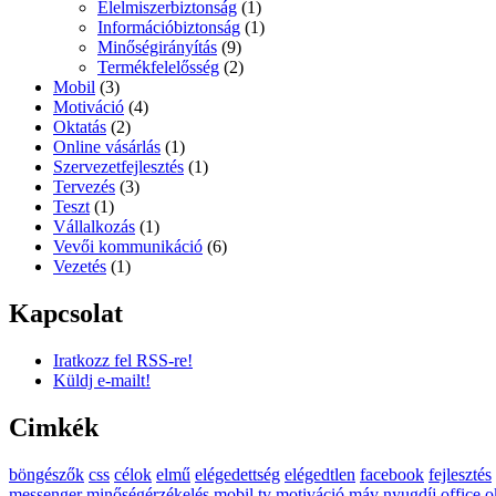
Élelmiszerbiztonság
(1)
Információbiztonság
(1)
Minőségirányítás
(9)
Termékfelelősség
(2)
Mobil
(3)
Motiváció
(4)
Oktatás
(2)
Online vásárlás
(1)
Szervezetfejlesztés
(1)
Tervezés
(3)
Teszt
(1)
Vállalkozás
(1)
Vevői kommunikáció
(6)
Vezetés
(1)
Kapcsolat
Iratkozz fel RSS-re!
Küldj e-mailt!
Cimkék
böngészők
css
célok
elmű
elégedettség
elégedtlen
facebook
fejlesztés
messenger
minőségérzékelés
mobil tv
motiváció
máv
nyugdíj
office
o