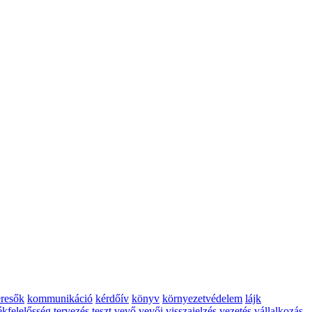
resők
kommunikáció
kérdőív
könyv
környezetvédelem
lájk
ékfelelősség
tervezés
teszt
vevő
vevői visszajelzés
vezetés
vállalkozás